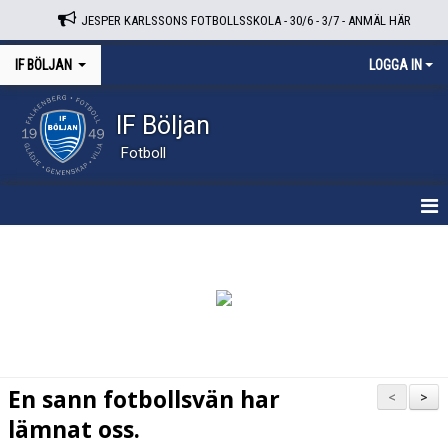
JESPER KARLSSONS FOTBOLLSSKOLA - 30/6 - 3/7 - ANMÄL HÄR
IF BÖLJAN
LOGGA IN
IF Böljan
Fotboll
HEM
NYHETER
OM KLUBBEN
VÅRA LAG
En sann fotbollsvän har
<
>
MATCHER
lämnat oss.