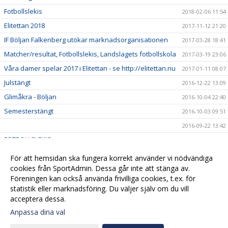
Fotbollslekis
2018-02-06 11:54
Elitettan 2018
2017-11-12 21:20
IF Böljan Falkenberg utökar marknadsorganisationen
2017-03-28 18:41
Matcher/resultat, Fotbollslekis, Landslagets fotbollskola
2017-03-19 23:06
Våra damer spelar 2017 i Elitettan - se http://elitettan.nu
2017-01-11 08:07
Julstängt
2016-12-22 13:09
Glimåkra - Böljan
2016-10-04 22:40
Semesterstängt
2016-10-03 09:51
2016-09-22 13:42
FOTBOLLSLEKIS
2016-06-28 08:51
Stängt
2016-05-26 13:57
För att hemsidan ska fungera korrekt använder vi nödvändiga
Ny styrelse
cookies från SportAdmin. Dessa går inte att stänga av.
2016-05-23 22:46
Föreningen kan också använda frivilliga cookies, t.ex. för
Ny hemsida
2016-04-21 11:42
statistik eller marknadsföring. Du väljer själv om du vill
acceptera dessa.
Anpassa dina val
Cookie-
Gå till