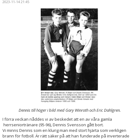
2023-11-14 21:45
KALENDER
KONTAKT
DOKUMENT
SOCIALA PROJEKT
TRÄNINGSTIDER
SPONSORER
Dennis till höger i bild med Gary Winroth och Eric Dahlgren.
I förra veckan nåddes vi av beskedet att en av våra gamla
herrseniortränare (95-96), Dennis Svensson gått bort.
Vi minns Dennis som en klurig man med stort hjärta som verkligen
brann för fotboll. Är rätt säker på att han funderade på inverterade