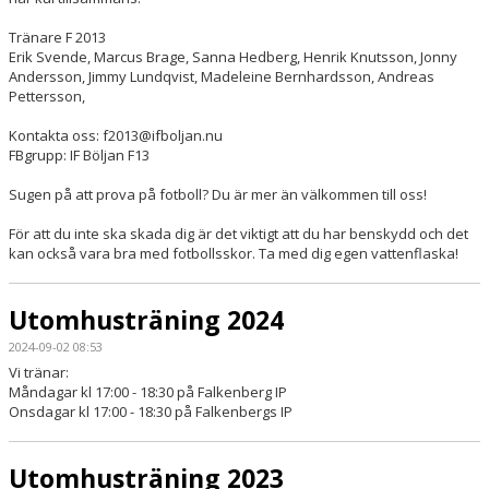
BILDGALLERI
Tränare F 2013
Erik Svende, Marcus Brage, Sanna Hedberg, Henrik Knutsson, Jonny
Andersson, Jimmy Lundqvist, Madeleine Bernhardsson, Andreas
Pettersson,
Kontakta oss:
f2013@ifboljan.nu
FBgrupp: IF Böljan F13
Sugen på att prova på fotboll? Du är mer än välkommen till oss!
För att du inte ska skada dig är det viktigt att du har benskydd och det
kan också vara bra med fotbollsskor. Ta med dig egen vattenflaska!
Utomhusträning 2024
2024-09-02 08:53
Vi tränar:
Måndagar kl 17:00 - 18:30 på Falkenberg IP
Onsdagar kl 17:00 - 18:30 på Falkenbergs IP
Utomhusträning 2023