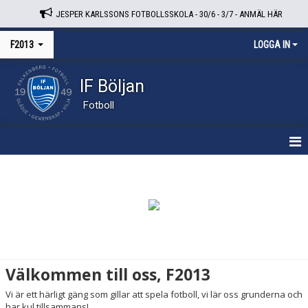
JESPER KARLSSONS FOTBOLLSSKOLA - 30/6 - 3/7 - ANMÄL HÄR
F2013
LOGGA IN
IF Böljan
Fotboll
HEM
NYHETER
DOKUMENT
KALENDER
Välkommen till oss, F2013
KONTAKT
Vi är ett härligt gäng som gillar att spela fotboll, vi lär oss grunderna och
har kul tillsammans!