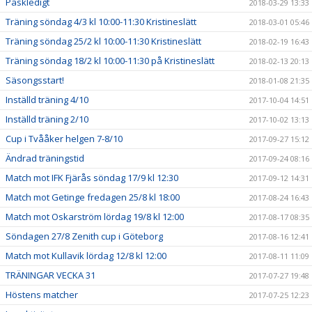
Påskledigt
2018-03-29 13:33
Träning söndag 4/3 kl 10:00-11:30 Kristineslätt
2018-03-01 05:46
Träning söndag 25/2 kl 10:00-11:30 Kristineslätt
2018-02-19 16:43
Träning söndag 18/2 kl 10:00-11:30 på Kristineslätt
2018-02-13 20:13
Säsongsstart!
2018-01-08 21:35
Inställd träning 4/10
2017-10-04 14:51
Inställd träning 2/10
2017-10-02 13:13
Cup i Tvååker helgen 7-8/10
2017-09-27 15:12
Ändrad träningstid
2017-09-24 08:16
Match mot IFK Fjärås söndag 17/9 kl 12:30
2017-09-12 14:31
Match mot Getinge fredagen 25/8 kl 18:00
2017-08-24 16:43
Match mot Oskarström lördag 19/8 kl 12:00
2017-08-17 08:35
Söndagen 27/8 Zenith cup i Göteborg
2017-08-16 12:41
Match mot Kullavik lördag 12/8 kl 12:00
2017-08-11 11:09
TRÄNINGAR VECKA 31
2017-07-27 19:48
Höstens matcher
2017-07-25 12:23