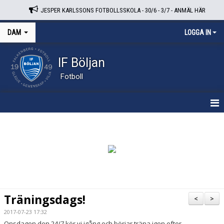
JESPER KARLSSONS FOTBOLLSSKOLA - 30/6 - 3/7 - ANMÄL HÄR
DAM
LOGGA IN
IF Böljan
Fotboll
HEM
NYHETER
KALENDER
TRUPPEN
Träningsdags!
<
>
BILDGALLERI
2017-07-23 17:32
Onsdagen den 24/7 kör vi igång och börjar träna igen efter