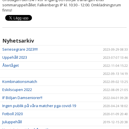
DOKUMENT
sommaruppehållet. Falkenbergs IP kl. 10:30 - 12:00. Omklädningsrum
finns!
KONTAKT
MATCHER
Nyhetsarkiv
Seriesegrare 2023!!!!
2023-09-29 08:33
Uppehåll 2023
2023-07-07 13:46
Återtåget
2022-11-04 15:22
2022-09-13 14:19
Kombinationsmatch
2022-09-02 13:25
Eskilscupen 2022
2022-08-09 21:05
IF Böljan Damseniorer!!
2022-04-01 09:28
Ingen publik på våra matcher pga covid-19
2020-04-24 18:02
Fotboll 2020
2020-01-09 20:40
Juluppehåll
2019-12-15 20:38