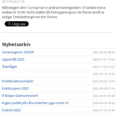
2017-04-26 21:23
DOKUMENT
Måndagen den 1:a maj har vi ändrat träningstiden. Vi tänkte träna
mellan kl 15:00-16:30 istället då förhoppningsvis de flesta ändå är
KONTAKT
lediga. Omklädningsrum bör finnas.
MATCHER
Nyhetsarkiv
Seriesegrare 2023!!!!
2023-09-29 08:33
Uppehåll 2023
2023-07-07 13:46
Återtåget
2022-11-04 15:22
2022-09-13 14:19
Kombinationsmatch
2022-09-02 13:25
Eskilscupen 2022
2022-08-09 21:05
IF Böljan Damseniorer!!
2022-04-01 09:28
Ingen publik på våra matcher pga covid-19
2020-04-24 18:02
Fotboll 2020
2020-01-09 20:40