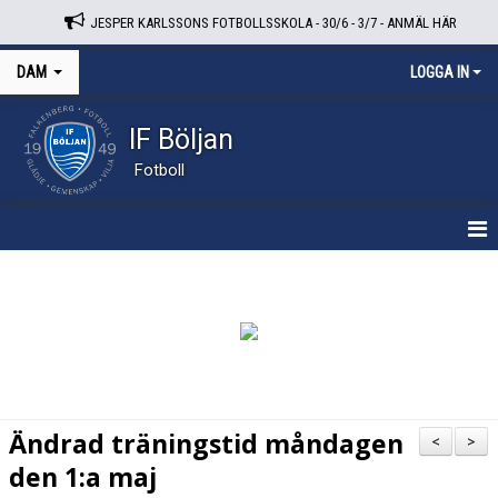
JESPER KARLSSONS FOTBOLLSSKOLA - 30/6 - 3/7 - ANMÄL HÄR
DAM
LOGGA IN
IF Böljan
Fotboll
HEM
NYHETER
KALENDER
TRUPPEN
Ändrad träningstid måndagen
<
>
BILDGALLERI
den 1:a maj