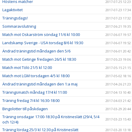
Höstens matcher
2017-07-25 12:23
Lagaktivitet
2017-07-23 17:34
Träningsdags!
2017-07-23 17:32
Sommaravslutning
2017-06-21 19:35
Match mot Oskarström söndag 11/6 kl 10:00
2017-06-07 19:57
Landskamp Sverige - USA torsdag 8/6 kl 19:30
2017-06-07 19:52
Ändrad träningstid måndagen den 5/6
2017-06-01 20:42
Match mot Getinge fredagen 26/5 kl 18:30
2017-05-23 19:06
Match mot Tölö 21/5 kl 12:00
2017-05-15 21:15
Match mot LGM torsdagen 4/5 kl 18:00
2017-05-02 18:16
Ändrad träningstid måndagen den 1:a maj
2017-04-26 21:23
Träningsmatch måndag 17/4 kl 11:00
2017-04-13 10:40
Träning fredag 7/4 kl 16:30-18:00
2017-04-03 21:42
Bingolotter till påskdagen
2017-03-29 20:44
Träning onsdagar 17:00-18:30 på Kristineslätt (29/4, 5/4
2017-03-23 15:43
och 12/4)
Träning lördag 25/3 kl 12:30 på Kristineslätt
2017-03-20 13:18