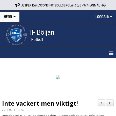
JESPER KARLSSONS FOTBOLLSSKOLA - 30/6 - 3/7 - ANMÄL HÄR
HERR
LOGGA IN
IF Böljan
Fotboll
HEM
NYHETER
KALENDER
TRUPPEN
Inte vackert men viktigt!
<
>
BILDGALLERI
2016-09-11 19:59
Annebergs IF-IF Böljan söndag den 11 september 2016 Dalavallen