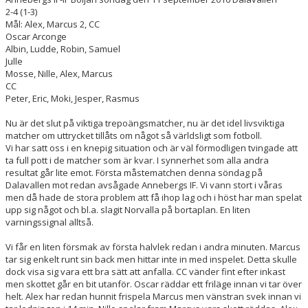
DOKUMENT
2-4 (1-3)
Mål: Alex, Marcus 2, CC
Oscar Arconge
KONTAKT
Albin, Ludde, Robin, Samuel
Julle
MATCHER
Mosse, Nille, Alex, Marcus
CC
Peter, Eric, Moki, Jesper, Rasmus
Nu är det slut på viktiga trepoängsmatcher, nu är det idel livsviktiga
matcher om uttrycket tillåts om något så världsligt som fotboll.
Vi har satt oss i en knepig situation och är väl förmodligen tvingade att
ta full pott i de matcher som är kvar. I synnerhet som alla andra
resultat går lite emot. Första måstematchen denna söndag på
Dalavallen mot redan avsågade Annebergs IF. Vi vann stort i våras
men då hade de stora problem att få ihop lag och i höst har man spelat
upp sig något och bl.a. slagit Norvalla på bortaplan. En liten
varningssignal alltså.
Vi får en liten försmak av första halvlek redan i andra minuten. Marcus
tar sig enkelt runt sin back men hittar inte in med inspelet. Detta skulle
dock visa sig vara ett bra sätt att anfalla. CC vänder fint efter inkast
men skottet går en bit utanför. Oscar räddar ett friläge innan vi tar över
helt. Alex har redan hunnit frispela Marcus men vänstran svek innan vi