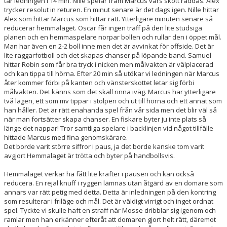
tar ledningen i 14 min. Nille spelar fram Marcus vars skott räddas. Alex
trycker resolut in returen. En minut senare är det dags igen. Nille hittar
Alex som hittar Marcus som hittar rätt. Ytterligare minuten senare så
reducerar hemmalaget. Oscar får ingen träff på den lite studsiga
planen och en hemmaspelare norpar bollen och rullar den i öppet mål.
Man har även en 2-2 boll inne men det är avvinkat för offside. Det är
lite raggarfotboll och det skapas chanser på löpande band. Samuel
hittar Robin som får bra tryck i nicken men målvakten är välplacerad
och kan tippa till hörna. Efter 20 min så utökar vi ledningen när Marcus
åter kommer förbi på kanten och vänsterskottet letar sig förbi
målvakten. Det känns som det skall rinna iväg. Marcus har ytterligare
två lägen, ett som mv tippar i stolpen och ut till hörna och ett annat som
han håller. Det är rätt enahanda spel från vår sida men det blir väl så
när man fortsätter skapa chanser. En fiskare byter ju inte plats så
länge det nappar! Tror samtliga spelare i backlinjen vid något tillfälle
hittade Marcus med fina genomskärare.
Det borde varit större siffror i paus, ja det borde kanske tom varit
avgjort Hemmalaget är trötta och byter på handbollsvis.
Hemmalaget verkar ha fått lite krafter i pausen och kan också
reducera. En rejäl knuff i ryggen lämnas utan åtgärd av en domare som
annars var rätt petig med detta. Detta är inledningen på den kontring
som resulterar i friläge och mål. Det är väldigt virrigt och inget ordnat
spel. Tyckte vi skulle haft en straff när Mosse dribblar sig igenom och
ramlar men han erkänner efteråt att domaren gjort helt rätt, däremot