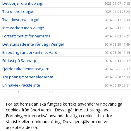
Det börjar dra ihop sig!
2023-09-07 17:15
Top of the League
2023-06-04 23:20
Two down, two to go!
2016-09-17 11:30
Inte vackert men viktigt!
2016-09-11 19:59
Fortsatt motigt för herrarna!
2016-09-03 09:21
Det studsade inte vår väg i Veinge!
2016-08-28 11:49
En poäng i underkant mot Värö
2016-08-20 11:14
Förlust på Sannarp
2016-08-14 09:17
Fjärde raka hemmasegern
2016-08-06 12:17
Tre poäng mot serieledarna!
2016-07-30 11:10
En halvlek räckte inte
2016-06-29 22:51
Kassaskåpssäker seger på Kristineslätt
2016-06-23 23:57
Bragdseger i Galtabäck
2016-06-16 23:18
För att hemsidan ska fungera korrekt använder vi nödvändiga
Bra spel men noll poäng på Löftavallen!
cookies från SportAdmin. Dessa går inte att stänga av.
2016-06-11 08:38
Föreningen kan också använda frivilliga cookies, t.ex. för
Enkel seger mot Annebergs IF
2016-06-03 23:51
statistik eller marknadsföring. Du väljer själv om du vill
acceptera dessa.