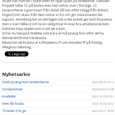
skulle han haft en i slutet efter en rejäl spark på smalbenet. Samuels
frispark hittar CC på bortre men han nickar över i fint läge. CC
revanscherar sig en kvart från slutet då han efter inlägg från Robins
höger(!) och skarv från Alex nickar in 4-2 och gör sista kvarten lite
lugnare. Anneberg har en del lägen när vi lite enkelt ger bort frisparkar
men vi kan hålla ut och ta en viktig trea! Vi visar bra arbetsmoral men
behöver höja spelet som vi vet att vi kan.
Vi har nu häng på Walldia som bara är två poäng före efter att ha
lämnat WO(!) mot Väröbacka.
Nästa nöt att knäcka är Löftadalens IF som besöker IP på fredag.
/Magnus Falkehag
Nyhetsarkiv
Stark poäng mot serieledarna
2025-08-29 23:15
Seriepremiär
2024-04-04 12:48
Kvaltider
2023-10-13 07:01
Vem får kvala
2023-10-06 16:32
19 down 3 to go
2023-09-21 18:20