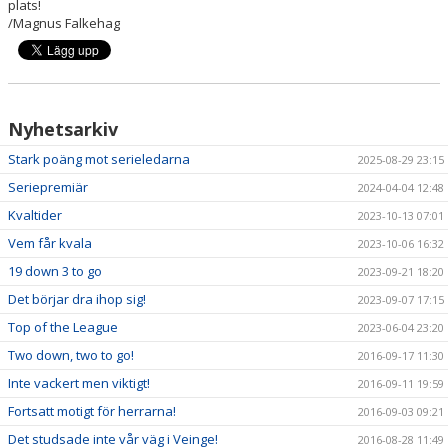
plats!
/Magnus Falkehag
Nyhetsarkiv
Stark poäng mot serieledarna
2025-08-29 23:15
Seriepremiär
2024-04-04 12:48
Kvaltider
2023-10-13 07:01
Vem får kvala
2023-10-06 16:32
19 down 3 to go
2023-09-21 18:20
Det börjar dra ihop sig!
2023-09-07 17:15
Top of the League
2023-06-04 23:20
Two down, two to go!
2016-09-17 11:30
Inte vackert men viktigt!
2016-09-11 19:59
Fortsatt motigt för herrarna!
2016-09-03 09:21
Det studsade inte vår väg i Veinge!
2016-08-28 11:49