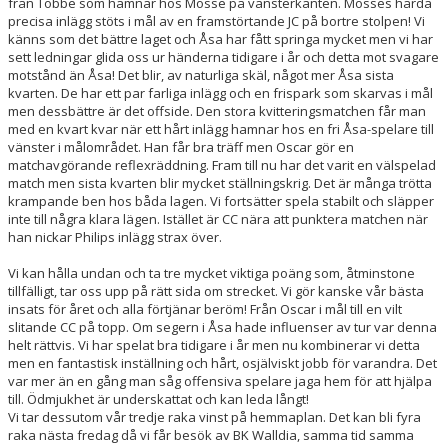
från Tobbe som hamnar hos Mosse på vänsterkanten. Mosses hårda
precisa inlägg stöts i mål av en framstörtande JC på bortre stolpen! Vi
känns som det bättre laget och Åsa har fått springa mycket men vi har
sett ledningar glida oss ur händerna tidigare i år och detta mot svagare
motstånd än Åsa! Det blir, av naturliga skäl, något mer Åsa sista
kvarten. De har ett par farliga inlägg och en frispark som skarvas i mål
men dessbättre är det offside. Den stora kvitteringsmatchen får man
med en kvart kvar när ett hårt inlägg hamnar hos en fri Åsa-spelare till
vänster i målområdet. Han får bra träff men Oscar gör en
matchavgörande reflexräddning. Fram till nu har det varit en välspelad
match men sista kvarten blir mycket ställningskrig. Det är många trötta
krampande ben hos båda lagen. Vi fortsätter spela stabilt och släpper
inte till några klara lägen. Istället är CC nära att punktera matchen när
han nickar Philips inlägg strax över.
Vi kan hålla undan och ta tre mycket viktiga poäng som, åtminstone
tillfälligt, tar oss upp på rätt sida om strecket. Vi gör kanske vår bästa
insats för året och alla förtjänar beröm! Från Oscar i mål till en vilt
slitande CC på topp. Om segern i Åsa hade influenser av tur var denna
helt rättvis. Vi har spelat bra tidigare i år men nu kombinerar vi detta
men en fantastisk inställning och hårt, osjälviskt jobb för varandra. Det
var mer än en gång man såg offensiva spelare jaga hem för att hjälpa
till. Ödmjukhet är underskattat och kan leda långt!
Vi tar dessutom vår tredje raka vinst på hemmaplan. Det kan bli fyra
raka nästa fredag då vi får besök av BK Walldia, samma tid samma