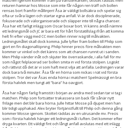
matchen igenom kommer fram på vänsterkanten, skottet räddas men
returen hamnar hos Mosse som inte får någon ren träff och bollen
rensas bort framför mållinjen! Åsa är väldigt bollsäkra och spelar sig
ofta ur svåra lägen och startar egna anfall. Vi är dock disciplinerade,
fokuserade och välorganiserade och släpper inte till några chanser.
Åsa har ett farligt inlägg som Oscar boxar bort. Vi känns ändå närmre
ett ledningsmål och JC är bara ett för hårt förstatillslag ifrån att komma
helt fri efter vägg med CC men bollen rinner iväg till målvakten.
Ledningsmålet skall dock komma. Julle lyfter fram bollen till Philip som
gjort en fin diagonallöpning. Philip hinner precis före målvakten men
kommer ur vinkel och det känns som att chansen runnit ut i sanden.
Men Philip vänder inåt och skjuter lite överraskande, i alla fall för mv
som något felplacerad ser bollen smita in vid första stolpen. Logiskt
och rättvist då det är vi som haft mest vilja att anfalla. Ledningen varar
dock bara två minuter. Åsa får en hörna som nickas i nät vid första
stolpen. Tror det var Åsas enda hörna i matchen! Spelmässigt en bra
första halvlek men tungt att ”bara” ha oavgjort.
Åsa har någon farlig framstöt i början av andra med sedan tar vi tag i
matchen. Philip som fortsätter trakassera sin back får sånär nytt
friläge men det blir bara hörna. Julle hittar Mosse på djupet men han
blir tidigt upphakad. Alex bryter förtjänstfullt till Philip och denna gång
kommer Mosse igenom. Skottet räddas av en utrusande mv. Precis
som i första halvlek hänger ett ledningsmål i luften. Det kommer efter
dryga kvarten. Ett väldigt fint och långt anfall avslutas med ett inlägg