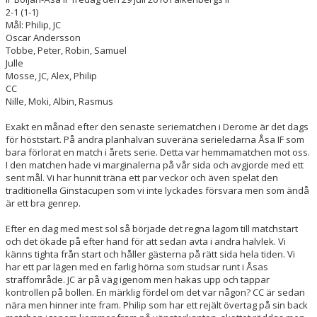
DOKUMENT
2-1 (1-1)
Mål: Philip, JC
Oscar Andersson
KONTAKT
Tobbe, Peter, Robin, Samuel
Julle
MATCHER
Mosse, JC, Alex, Philip
CC
Nille, Moki, Albin, Rasmus
Exakt en månad efter den senaste seriematchen i Derome är det dags
för höststart. På andra planhalvan suveräna serieledarna Åsa IF som
bara förlorat en match i årets serie. Detta var hemmamatchen mot oss.
I den matchen hade vi marginalerna på vår sida och avgjorde med ett
sent mål. Vi har hunnit träna ett par veckor och även spelat den
traditionella Ginstacupen som vi inte lyckades försvara men som ändå
är ett bra genrep.
Efter en dag med mest sol så började det regna lagom till matchstart
och det ökade på efter hand för att sedan avta i andra halvlek. Vi
känns tighta från start och håller gästerna på rätt sida hela tiden. Vi
har ett par lägen med en farlig hörna som studsar runt i Åsas
straffområde. JC är på väg igenom men hakas upp och tappar
kontrollen på bollen. En märklig fördel om det var någon? CC är sedan
nära men hinner inte fram. Philip som har ett rejält övertag på sin back