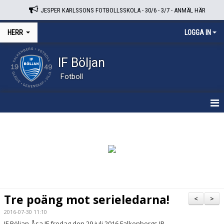
JESPER KARLSSONS FOTBOLLSSKOLA - 30/6 - 3/7 - ANMÄL HÄR
HERR
LOGGA IN
IF Böljan
Fotboll
HEM
NYHETER
KALENDER
TRUPPEN
Tre poäng mot serieledarna!
<
>
BILDGALLERI
2016-07-30 11:10
IF Böljan-Åsa IF fredag den 29 juli 2016 Falkenbergs IP