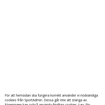
För att hemsidan ska fungera korrekt använder vi nödvändiga
cookies från SportAdmin. Dessa går inte att stänga av.
Föreningen kan också använda frivilliga cookies, t.ex. för