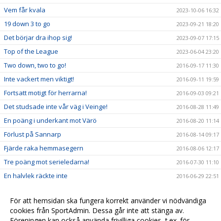
Vem får kvala
2023-10-06 16:32
19 down 3 to go
2023-09-21 18:20
Det börjar dra ihop sig!
2023-09-07 17:15
Top of the League
2023-06-04 23:20
Two down, two to go!
2016-09-17 11:30
Inte vackert men viktigt!
2016-09-11 19:59
Fortsatt motigt för herrarna!
2016-09-03 09:21
Det studsade inte vår väg i Veinge!
2016-08-28 11:49
En poäng i underkant mot Värö
2016-08-20 11:14
Förlust på Sannarp
2016-08-14 09:17
Fjärde raka hemmasegern
2016-08-06 12:17
Tre poäng mot serieledarna!
2016-07-30 11:10
En halvlek räckte inte
2016-06-29 22:51
Kassaskåpssäker seger på Kristineslätt
2016-06-23 23:57
För att hemsidan ska fungera korrekt använder vi nödvändiga
Bragdseger i Galtabäck
2016-06-16 23:18
cookies från SportAdmin. Dessa går inte att stänga av.
Bra spel men noll poäng på Löftavallen!
2016-06-11 08:38
Föreningen kan också använda frivilliga cookies, t.ex. för