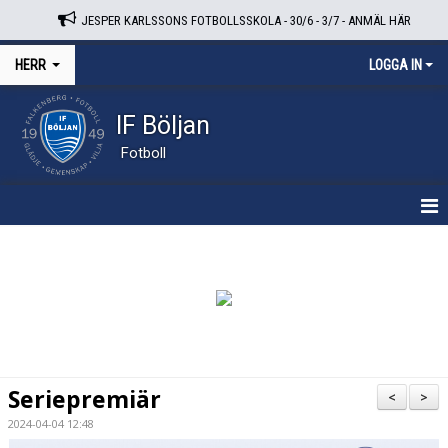
JESPER KARLSSONS FOTBOLLSSKOLA - 30/6 - 3/7 - ANMÄL HÄR
HERR
LOGGA IN
IF Böljan
Fotboll
HEM
NYHETER
KALENDER
TRUPPEN
Seriepremiär
<
>
BILDGALLERI
2024-04-04 12:48