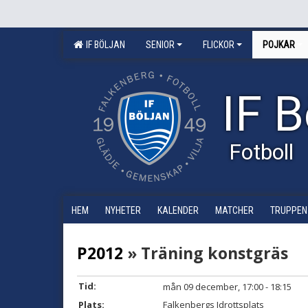
IF BÖLJAN
SENIOR
FLICKOR
POJKAR
IF B
Fotboll
HEM
NYHETER
KALENDER
MATCHER
TRUPPEN
P2012
» Träning konstgräs
Tid:
mån 09 december, 17:00 - 18:15
Plats:
Falkenbergs Idrottsplats