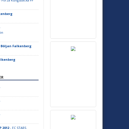
- Forza Kungsbacka FF
lkenberg
-
ön
F Böljan Falkenberg
alkenberg
ER
-
-
-
P 2012
- FC STARS