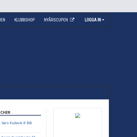
DEN
KLUBBSHOP
NYÅRSCUPEN
LOGGA IN
CHER
 Särö Kullavik IF Blå