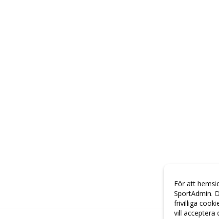
För att hemsi
SportAdmin. D
frivilliga cook
vill acceptera