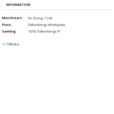
BILDGALLERI
INFORMATION
DOKUMENT
Matchstart:
lör 30 maj, 11:00
Plats:
Falkenbergs Idrottsplats
KONTAKT
Samling:
10:00, Falkenbergs IP
<< Tillbaka