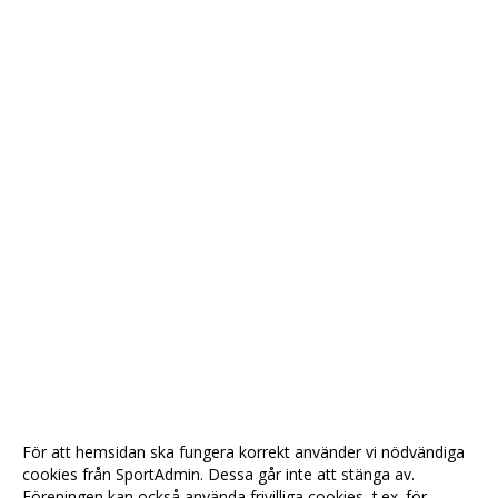
För att hemsidan ska fungera korrekt använder vi nödvändiga
cookies från SportAdmin. Dessa går inte att stänga av.
Föreningen kan också använda frivilliga cookies, t.ex. för