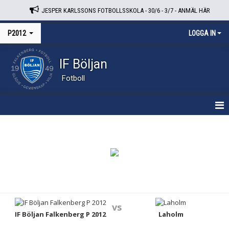
JESPER KARLSSONS FOTBOLLSSKOLA - 30/6 - 3/7 - ANMÄL HÄR
P2012
LOGGA IN
IF Böljan
Fotboll
HEM
NYHETER
KALENDER
MATCHER
vs
TRUPPEN
IF Böljan Falkenberg P 2012
Laholm