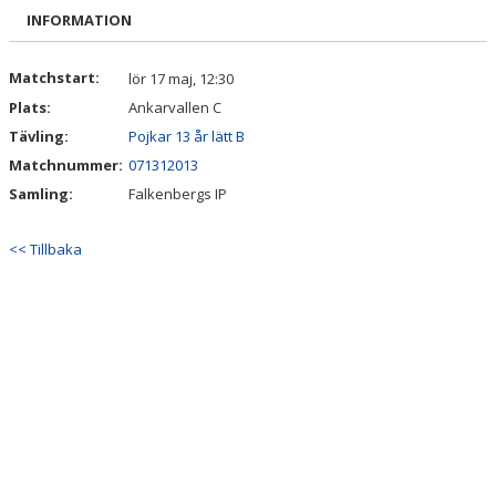
BILDGALLERI
INFORMATION
DOKUMENT
Matchstart:
lör 17 maj, 12:30
Plats:
Ankarvallen C
KONTAKT
Tävling:
Pojkar 13 år lätt B
Matchnummer:
071312013
Samling:
Falkenbergs IP
<< Tillbaka