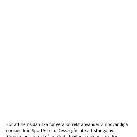
För att hemsidan ska fungera korrekt använder vi nödvändiga
cookies från SportAdmin. Dessa går inte att stänga av.
Föreningen kan också använda frivilliga cookies, t.ex. för