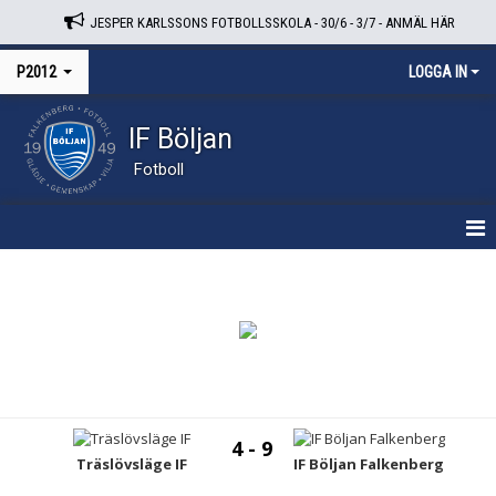
JESPER KARLSSONS FOTBOLLSSKOLA - 30/6 - 3/7 - ANMÄL HÄR
P2012
LOGGA IN
IF Böljan
Fotboll
HEM
NYHETER
KALENDER
MATCHER
4 - 9
TRUPPEN
Träslövsläge IF
IF Böljan Falkenberg