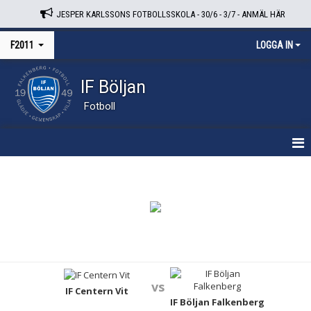
JESPER KARLSSONS FOTBOLLSSKOLA - 30/6 - 3/7 - ANMÄL HÄR
F2011
LOGGA IN
IF Böljan
Fotboll
HEM
NYHETER
KALENDER
MATCHER
vs
TRUPPEN
IF Centern Vit
IF Böljan Falkenberg