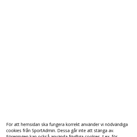
För att hemsidan ska fungera korrekt använder vi nödvändiga
cookies från SportAdmin. Dessa går inte att stänga av.
Föreningen kan också använda frivilliga cookies, t.ex. för