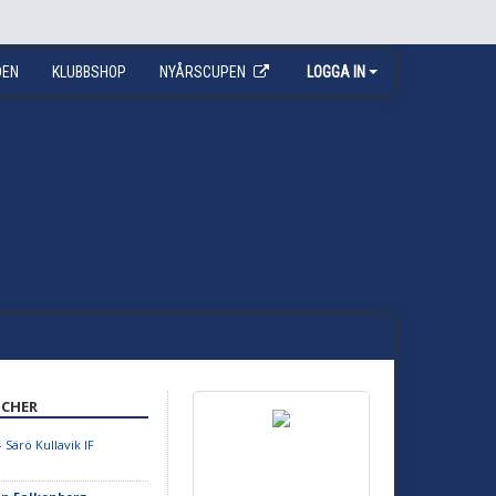
DEN
KLUBBSHOP
NYÅRSCUPEN
LOGGA IN
CHER
 Särö Kullavik IF