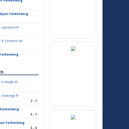
an Falkenberg
Böljan Falkenberg
- Laholms FK
 IF Centern Vit
 Falkenberg
ER
 Frillesås FF
- Vinbergs IF
2 - 1
 Falkenberg
5 - 1
ljan Falkenberg
3 - 5