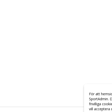
För att hemsi
SportAdmin. D
frivilliga cook
vill acceptera