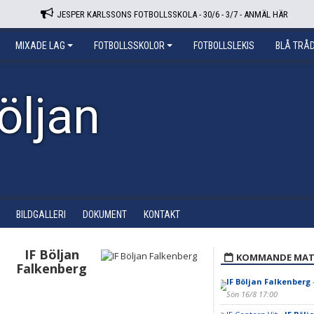
JESPER KARLSSONS FOTBOLLSSKOLA - 30/6 - 3/7 - ANMÄL HÄR
MIXADE LAG
FOTBOLLSSKOLOR
FOTBOLLSLEKIS
BLÅ TRÅ
öljan
BILDGALLERI
DOKUMENT
KONTAKT
IF Böljan
KOMMANDE MAT
Falkenberg
IF Böljan Falkenberg
-
Sön 16/8 17:00