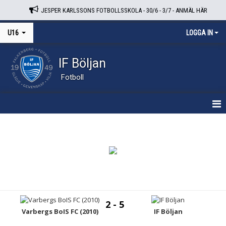
JESPER KARLSSONS FOTBOLLSSKOLA - 30/6 - 3/7 - ANMÄL HÄR
U16
LOGGA IN
IF Böljan
Fotboll
HEM
NYHETER
KALENDER
MATCHER
2 - 5
TRUPPEN
Varbergs BoIS FC (2010)
IF Böljan