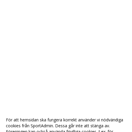
För att hemsidan ska fungera korrekt använder vi nödvändiga
cookies från SportAdmin. Dessa går inte att stänga av.
Föreningen kan också använda frivilliga cookies, t.ex. för