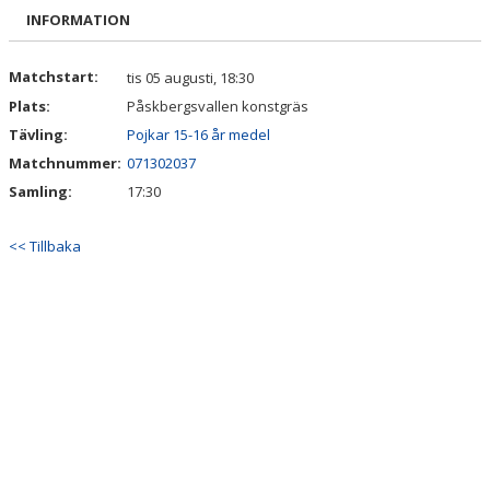
BILDGALLERI
INFORMATION
DOKUMENT
Matchstart:
tis 05 augusti, 18:30
Plats:
Påskbergsvallen konstgräs
KONTAKT
Tävling:
Pojkar 15-16 år medel
Matchnummer:
071302037
Samling:
17:30
<< Tillbaka