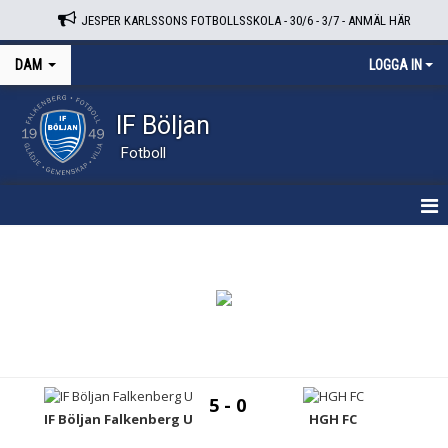
JESPER KARLSSONS FOTBOLLSSKOLA - 30/6 - 3/7 - ANMÄL HÄR
DAM
LOGGA IN
IF Böljan
Fotboll
HEM
NYHETER
KALENDER
TRUPPEN
5 - 0
BILDGALLERI
IF Böljan Falkenberg U
HGH FC