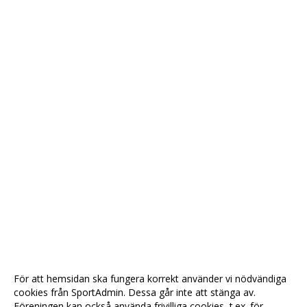
För att hemsidan ska fungera korrekt använder vi nödvändiga
cookies från SportAdmin. Dessa går inte att stänga av.
Föreningen kan också använda frivilliga cookies, t.ex. för