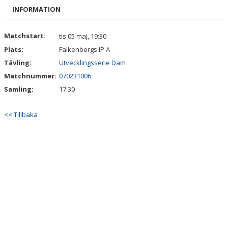
DOKUMENT
INFORMATION
KONTAKT
Matchstart:
tis 05 maj, 19:30
Plats:
Falkenbergs IP A
MATCHER
Tävling:
Utvecklingsserie Dam
Matchnummer:
070231006
Samling:
17:30
<< Tillbaka