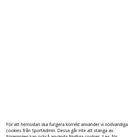
För att hemsidan ska fungera korrekt använder vi nödvändiga
cookies från SportAdmin. Dessa går inte att stänga av.
Föreningen kan också använda frivilliga cookies, t.ex. för