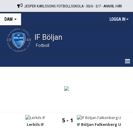
JESPER KARLSSONS FOTBOLLSSKOLA - 30/6 - 3/7 - ANMÄL HÄR
DAM
LOGGA IN
IF Böljan
Fotboll
HEM
NYHETER
KALENDER
TRUPPEN
5 - 1
BILDGALLERI
Lerkils IF
IF Böljan Falkenberg U