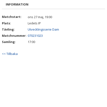
DOKUMENT
INFORMATION
KONTAKT
Matchstart:
ons 27 maj, 19:00
Plats:
Ledets IP
MATCHER
Tävling:
Utvecklingsserie Dam
Matchnummer:
070231023
Samling:
17:00
<< Tillbaka