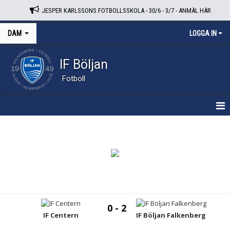
JESPER KARLSSONS FOTBOLLSSKOLA - 30/6 - 3/7 - ANMÄL HÄR
DAM
LOGGA IN
IF Böljan
Fotboll
HEM
NYHETER
KALENDER
TRUPPEN
0 - 2
BILDGALLERI
IF Centern
IF Böljan Falkenberg