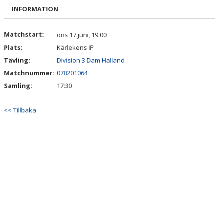
DOKUMENT
INFORMATION
KONTAKT
Matchstart:
ons 17 juni, 19:00
Plats:
Kärlekens IP
MATCHER
Tävling:
Division 3 Dam Halland
Matchnummer:
070201064
Samling:
17:30
<< Tillbaka