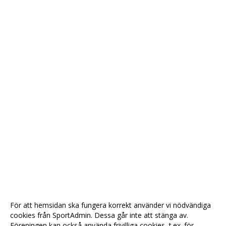
För att hemsidan ska fungera korrekt använder vi nödvändiga
cookies från SportAdmin. Dessa går inte att stänga av.
Föreningen kan också använda frivilliga cookies, t.ex. för