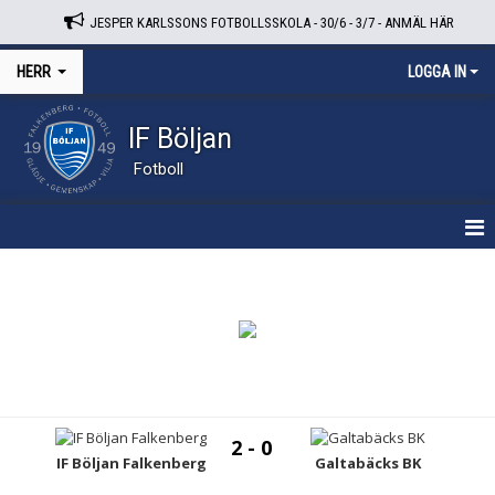
JESPER KARLSSONS FOTBOLLSSKOLA - 30/6 - 3/7 - ANMÄL HÄR
HERR
LOGGA IN
IF Böljan
Fotboll
HEM
NYHETER
KALENDER
TRUPPEN
2 - 0
BILDGALLERI
IF Böljan Falkenberg
Galtabäcks BK