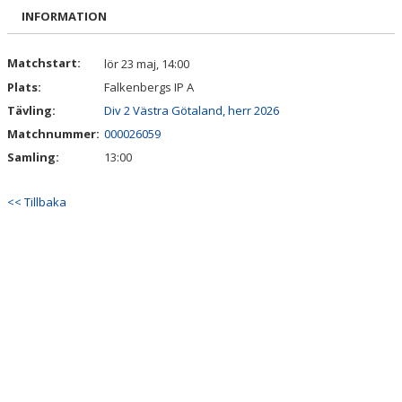
DOKUMENT
INFORMATION
KONTAKT
Matchstart:
lör 23 maj, 14:00
Plats:
Falkenbergs IP A
MATCHER
Tävling:
Div 2 Västra Götaland, herr 2026
Matchnummer:
000026059
Samling:
13:00
<< Tillbaka