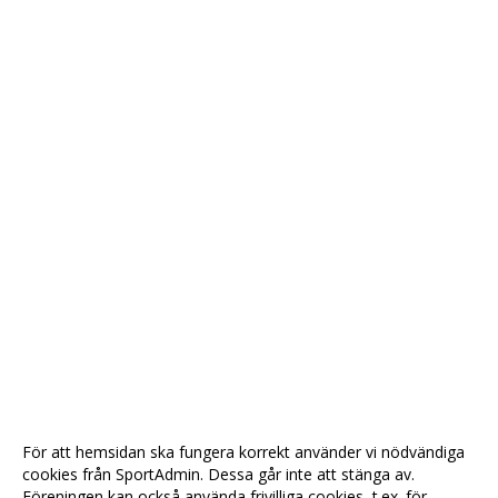
För att hemsidan ska fungera korrekt använder vi nödvändiga
cookies från SportAdmin. Dessa går inte att stänga av.
Föreningen kan också använda frivilliga cookies, t.ex. för